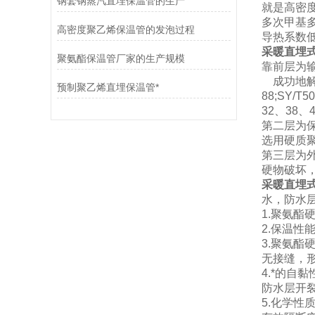
钢套钢蒸汽直埋保温管的生产
就是高密
多次甲基
高密度聚乙烯保温管的发泡过程
导热系数
采暖直埋
聚氨酯保温管厂家的生产规模
靠前层为
成功地解决
预制聚乙烯直埋保温管*
88;SY/
32、38、
第二层为保
选用硬质
第三层为
硬物破坏
采暖直埋
水，防水
1.聚氨
2.保温性
3.聚氨
无接缝，
4.*的自
防水层开
5.化学