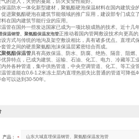
空气的进入，火势的蔓延，防火安全性能好。
的保温防水一体化新型建材，聚氨酯硬泡保温材料在国内建筑业
，促进聚氨酯硬泡在建筑节能领域的推广应用，建设部专门成立了
材料在国内建筑节能行业的应用。
保温管在国外一些发达国家已成为一项比较成熟的技术。近十几
正推动着国内管网敷设技术向更高的
埋保温钢管、聚氨酯保温发泡管
敷设方式与传统的地沟及架空敷设相比，具有诸多优点。直埋式
外套管之间的硬质聚氨酯泡沫保温层紧密结合而成。
式聚氨酯保温管
具有高效保
温、防水、防腐、绝热、隔音、阻燃
等优异特点，已成为建筑、运输、石油、化工、电力、冷藏等工业
室内外各种管道，集中供热管道，中央空调管道、化工、等工业
温管道能在0.6-1.2米冻土层内直埋热损失比普通的管道可降低
命可以达到30-50年。
价
产品：