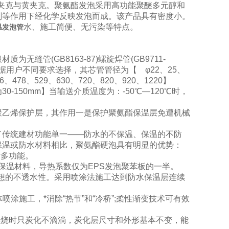
夹克与黄夹克。聚氨酯发泡采用高功能聚醚多元醇和
剂等作用下经化学反映发泡而成。该产品具有密度小。
水、施工简便、无污染等特点。
温发泡管
管(GB8163-87)螺旋焊管(GB9711-
材质；可根据用户不同要求选择，其芯管管径为【 φ22、25、
6、478、529、630、720、820、920、1220】
150mm】当输送介质温度为：-50℃—120℃时，
聚乙烯保护层，其作用一是保护聚氨酯保温层免遭机械
了传统建材功能单一——防水的不保温、保温的不防
保温或防水材料相比，聚氨酯硬泡具有明显的优势：
诸多功能。
高的保温材料，导热系数仅为EPS发泡聚苯板的一半。
理想的不透水性。采用喷涂法施工达到防水保温层连续
喷涂施工，*消除“热节”和“冷桥”;柔性渐变技术可有效
燃烧时只炭化不滴淌，炭化层尺寸和外形基本不变，能