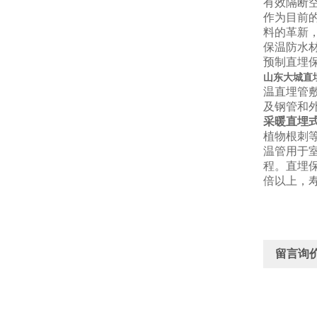
有效隔断
作为目前
料的革新
保温防水
预制直埋
山东大城直
温直埋管
及钢管和
采暖直埋
植物根刺
温管用于
程。直埋保
倍以上，寿
留言询