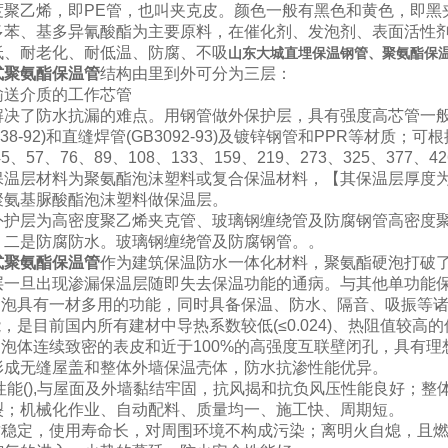
度聚乙烯，即PE管，也叫夹克皮。颜色一般有黑色和黄色，即黑
多苯、基多异氰酸酯为主要原料，在催化剂、发泡剂、表面活性
低、耐老化、耐低温、防腐、不吸
山东大城直埋保温钢管、聚氨酯保
式聚氨酯保温管
结构由里到外可分为三层：
输送介质的工作芯管
了防水抗漏的难点。用钢管做外保护层，具有强度高芯管一般材质为无缝
T5038-92)和直缝焊管(GB3092-93)及镀锌钢管和PPR等
45、57、76、89、108、133、159、219、273、325、377、42
温层材料为聚氨酯泡沫塑料或复合保温材料，【其保温层厚度为30-
聚氨基脲酸酯泡沫塑料做保温层。
外护层为高密度聚乙烯夹克管、玻璃钢缠绕管及防腐钢管高密度
，二是防腐防水。玻璃钢缠绕管及防腐钢管。。
式聚氨酯保温管
作为建筑保温防水一体化材料，聚氨酯硬泡打破
层一旦出现渗漏保温层随即失去保温功能的通病。与其他单功能
酯硬泡具有一材多用的功能，同时具备保温、防水、隔音、吸振等
能，是目前国内所有建材中导热系数较低(≤0.024)、热阻值较
酯硬泡体连续致密的表皮和近于100%的高强度互联壁闭孔，具有
形成无缝屋盖和整体外墙保温壳体，防水抗渗性能优异。
黏性能(),与屋面及外墙黏结牢固，抗风揭和抗负风压性能良好；整体
裂；机械化作业、自动配料、质量均一、施工快、周期短。
性质稳定，使用寿命长，对周围环境不构成污染；离明火自熄，且