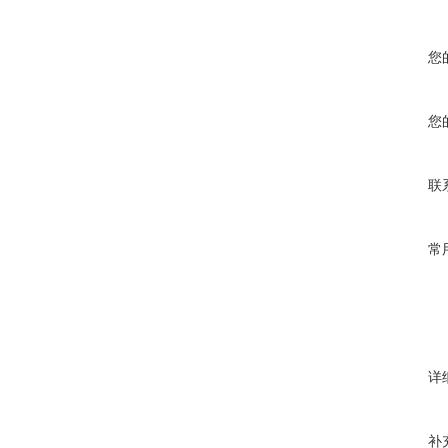
您
您
联
常
详
补