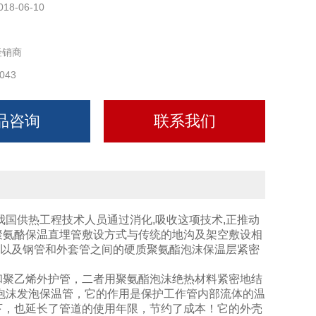
018-06-10
经销商
043
品咨询
联系我们
我国供热工程技术人员通过消化,吸收这项技术,正推动
聚氨酪保温直埋管敷设方式与传统的地沟及架空敷设相
,以及钢管和外套管之间的硬质聚氨酯泡沫保温层紧密
和聚乙烯外护管，二者用聚氨酯泡沫绝热材料紧密地结
酯硬泡沫发泡保温管，它的作用是保护工作管内部流体的温
下，也延长了管道的使用年限，节约了成本！它的外壳