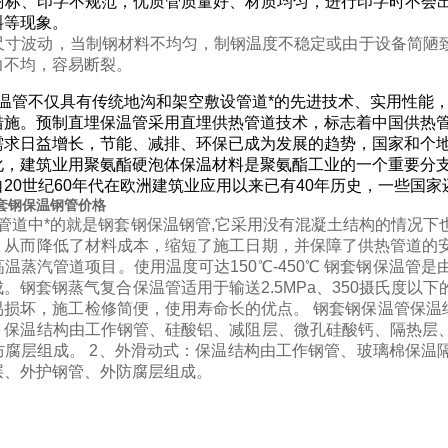
商标、印字不规范，优质管质量好、材质均匀，进行印字时不会
斜等现象。
尺寸波动，当制钢材料不均匀，制钢温度不稳定或由于设备简陋
力不均，容易断裂。
温管不仅具有传统地沟和架空敷设管道*的先进技术、实用性能
措施。预制直埋保温管采用直埋供热管道技术，标志着中国供热管
需求日益增长，节能、减排、环保已成为发展的趋势，国家和个
化，建筑业用聚氨酯硬泡体保温材料是聚氨酯工业的一个重要分
自20世纪60年代在欧洲建筑业应用以来已有40年历史，一些国
套钢保温钢管价格
管道中*的就是钢套钢保温钢管,它采用没有混凝土结构的情况下
，从而降低了材料成本，缩短了施工日期，并保障了供热管道的
温蒸汽管道项目。使用温度可达150℃-450℃ 钢套钢保温
。钢套钢蒸气复合保温管适用于输送2.5MPa、350摄氏度
易损坏，施工检修简便，使用寿命长的优点。 钢套钢保温管保温
：保温结构由工作钢管、硅酸铝、
减阻层、微孔硅酸钙、隔热层
防腐层组成。 2、外滑动式：保温结构由工作钢管、玻璃棉保温
层、外护钢管、外防腐层组成。