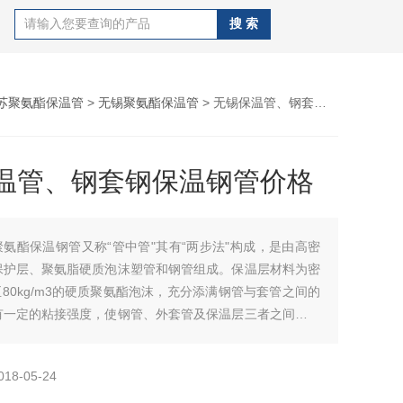
苏聚氨酯保温管
>
无锡聚氨酯保温管
> 无锡保温管、钢套钢保温钢管价格
温管、钢套钢保温钢管价格
聚氨酯保温钢管又称“管中管"其有“两步法"构成，是由高密
保护层、聚氨脂硬质泡沫塑管和钢管组成。保温层材料为密
m3至80kg/m3的硬质聚氨酯泡沫，充分添满钢管与套管之间的
有一定的粘接强度，使钢管、外套管及保温层三者之间形成
整体。无锡保温管、钢套钢保温钢管价格
018-05-24