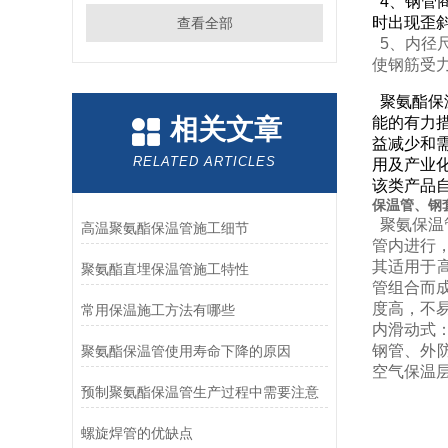
4、钢管
时出现歪
查看全部
5、内径
使钢筋受
聚氨酯保
相关文章
能的有力
益减少和
RELATED ARTICLES
用及产业
该类产品
保温管、钢
聚氨保温
高温聚氨酯保温管施工细节
管内进行
其适用于高
聚氨酯直埋保温管施工特性
管组合而成
度高，不
常用保温施工方法有哪些
内滑动式
钢管、外
聚氨酯保温管使用寿命下降的原因
空气保温
预制聚氨酯保温管生产过程中需要注意
螺旋焊管的优缺点