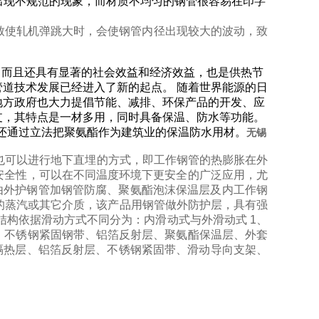
出现不规范的现象，而材质不均匀的钢管很容易在印字
致使轧机弹跳大时，会使钢管内径出现较大的波动，致
，而且还具有显著的社会效益和经济效益，也是供热节
道技术发展已经进入了新的起点。 随着世界能源的日
地方政府也大力提倡节能、减排、环保产品的开发、应
支，其特点是一材多用，同时具备保温、防水等功能。
家还通过立法把聚氨酯作为建筑业的保温防水用材。
无锡
也可以进行地下直埋的方式，即工作钢管的热膨胀在外
安全性，可以在不同温度环境下更安全的广泛应用，尤
管是由外护钢管加钢管防腐、聚氨酯泡沫保温层及内工作钢
以下的蒸汽或其它介质，该产品用钢管做外防护层，具有强
结构依据滑动方式不同分为：内滑动式与外滑动式 1、
、不锈钢紧固钢带、铝箔反射层、聚氨酯保温层、外套
隔热层、铝箔反射层、不锈钢紧固带、滑动导向支架、