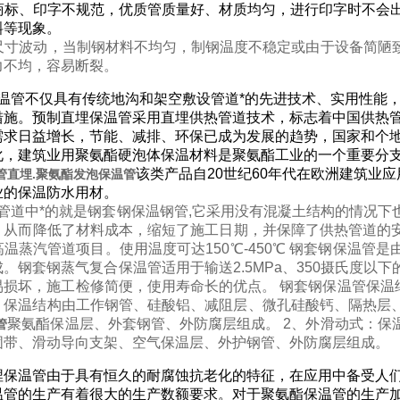
商标、印字不规范，优质管质量好、材质均匀，进行印字时不会
斜等现象。
尺寸波动，当制钢材料不均匀，制钢温度不稳定或由于设备简陋
力不均，容易断裂。
温管不仅具有传统地沟和架空敷设管道*的先进技术、实用性能
措施。预制直埋保温管采用直埋供热管道技术，标志着中国供热管
需求日益增长，节能、减排、环保已成为发展的趋势，国家和个
化，建筑业用聚氨酯硬泡体保温材料是聚氨酯工业的一个重要分
该类产品自20世纪60年代在欧洲建筑业
管直埋.聚氨酯发泡保温管
业的保温防水用材。
管道中*的就是钢套钢保温钢管,它采用没有混凝土结构的情况下
，从而降低了材料成本，缩短了施工日期，并保障了供热管道的
温蒸汽管道项目。使用温度可达150℃-450℃ 钢套钢保温
。钢套钢蒸气复合保温管适用于输送2.5MPa、350摄氏度
易损坏，施工检修简便，使用寿命长的优点。 钢套钢保温管保温
：保温结构由工作钢管、硅酸铝、减阻层、微孔硅酸钙、隔热层
聚氨酯保温层、外套钢管、外防腐层组成。 2、外滑动式：保
管
固带、滑动导向支架、空气保温层、外护钢管、外防腐层组成。
埋保温管由于具有恒久的耐腐蚀抗老化的特征，在应用中备受人
温管的生产有着很大的生产数额要求。对于聚氨酯保温管的生产