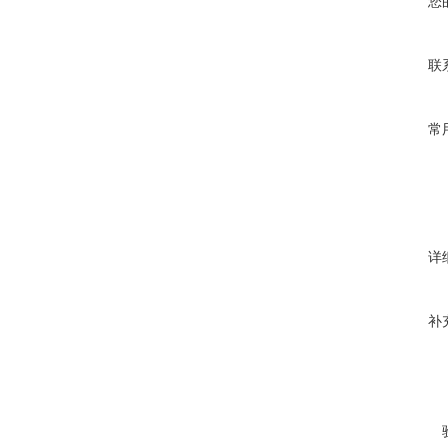
您
联
常
详
补