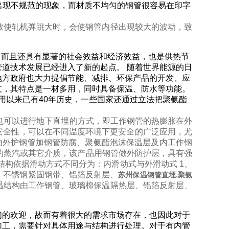
出现不规范的现象，而材质不均匀的钢管很容易在印字
致使轧机弹跳大时，会使钢管内径出现较大的波动，致
，而且还具有显著的社会效益和经济效益，也是供热节
道技术发展已经进入了新的起点。 随着世界能源的日
地方政府也大力提倡节能、减排、环保产品的开发、应
支，其特点是一材多用，同时具备保温、防水等功能。
应用以来已有40年历史，一些国家还通过立法把聚氨酯
也可以进行地下直埋的方式，即工作钢管的热膨胀在外
安全性，可以在不同温度环境下更安全的广泛应用，尤
管是由外护钢管加钢管防腐、聚氨酯泡沫保温层及内工作钢
以下的蒸汽或其它介质，该产品用钢管做外防护层，具有强
结构依据滑动方式不同分为：内滑动式与外滑动式 1、
、不锈钢紧固钢带、铝箔反射层、
苏州保温钢管直埋.聚氨
温结构由工作钢管、玻璃棉保温隔热层、铝箔反射层、
们的欢迎，故而有着很大的需求市场存在，也因此对于
加工，需要针对具体用途与结构进行处理。对于有内管