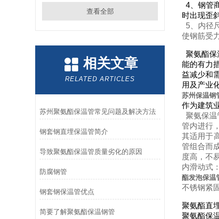
4、钢管
查看全部
时出现歪
5、内径
使钢筋受
聚氨酯保
相关文章
能的有力
益减少和
RELATED ARTICLES
用及产业
苏州保温钢
作为建筑
苏州聚氨酯保温管常见问题及解决方法
聚氨保温
管内进行
钢套钢直埋保温管简介
其适用于高
管组合而成
导致聚氨酯保温管质量劣化的原因
度高，不
内滑动式
防腐钢管
酯发泡保温
不锈钢紧
钢套钢保温管优点
聚氨酯直
简要了解聚氨酯保温钢管
聚氨酯保