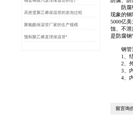
防腐、防
钢套钢蒸汽直埋保温管的生产
防腐钢管
高密度聚乙烯保温管的发泡过程
现象的钢
5000
聚氨酯保温管厂家的生产规模
蚀、不泄
是防腐钢
预制聚乙烯直埋保温管*
钢管通
1、结
2、外壁
3、内壁摩
4、内
留言询