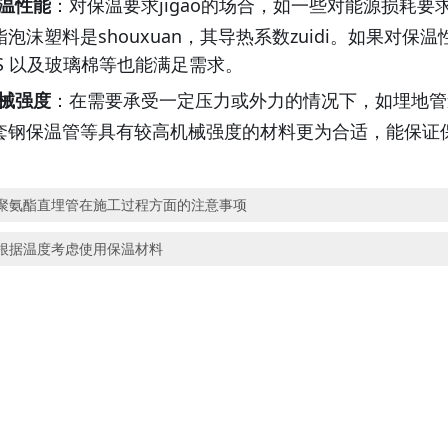
温性能
：对保温要求
jigao
的场合，如一些对能源损耗要
酯泡沫塑料是
shouxuan
，其导热系数
zuidi
。如果对保温
PS 以及玻璃棉等也能满足需求。
械强度
：在需要承受一定压力或外力的情况下，如埋地管
套钢保温管等具有较高机械强度的材料更为合适，能保证
聚氨酯直埋管在施工过程方面的注意事项
根据温度考虑使用保温材料