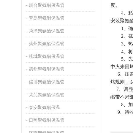
烟台聚氨酯保温管
度。
4、粘接
青岛聚氨酯保温管
安装聚氨
1、确定
菏泽聚氨酯保温管
2、截取
滨州聚氨酯保温管
3、热缩带
4、将热
聊城聚氨酯保温管
5、先用
中火来回
德州聚氨酯保温管
6、压盖
淄博聚氨酯保温管
烤规则，
7、调整
莱芜聚氨酯保温管
缩带不局
8、加热
泰安聚氨酯保温
9、待收
日照聚氨酯保温管
济宁聚氨酯保温管