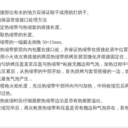
部位有水的地方应保证晾干或用烘灯烘干。
酯保温管道接口处理方法
热缩带与热缩套的搭接长度。
热缩带的长度。
的一端裁去倒角 50×15mm。
缩带胶层向内包覆在接口处，并保证热缩带在搭接处居中位置
小火依次将搭接的两层热缩带烘烤至胶层微化并搭接固定住，再
均匀烘烤压盖直至压盖与热缩带*粘接无翘边和气泡，加热过程中
压紧后，从热缩带的中部开始，首先烘烤与套管搭接的一边，烘
以避免气泡产生，
喷枪火焰长度，先沿热缩带中部环向均匀加热，中间收缩完后再
部过热。
收缩时应仔细观察热缩带边沿是否有热熔胶溢出。
缩完毕后，再次检查热缩带和压盖是否有翘边和气泡存在，若有