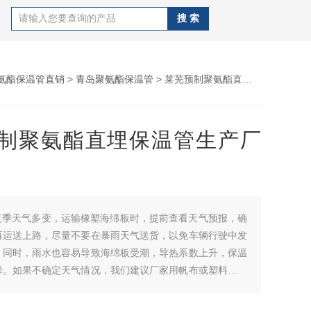
氨酯保温管直销
>
青岛聚氨酯保温管
> 莱芜预制聚氨酯直埋保温管生产厂家
制聚氨酯直埋保温管生产厂
夏季天气多变，运输橡塑海绵板时，提前查看天气预报，确
再运送上路，尽量不要在暴雨天气送货，以免车辆行驶中发
。同时，雨水也容易导致海绵板受潮，导热系数上升，保温
降。如果不确定天气情况，我们建议厂家用帆布或塑料布遮
这样可以避免板材受潮或被阳光长时间照射。莱芜预制聚氨
管生产厂家