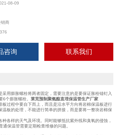
021-08-09
经销商
376
品咨询
联系我们
是采用膨胀螺栓将两者固定，需要注意的是要保证胀栓锚钉入
要6个膨胀螺栓。
莱芜预制聚氨酯直埋保温管生产厂家
排板过程中要自下而上，而且是沿水平方向将岩棉保温板进行
保温板的处理，不能进行简单的拼接，而是要将一整块岩棉保
各种各样的天气及环境。同时能够抵抗紫外线和臭氧的侵蚀，
普通保温管需要定期检查维修的问题。