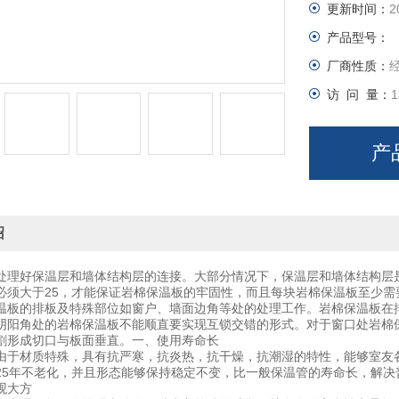
更新时间：
2
产品型号：
厂商性质：
访 问 量：
1
产
绍
处理好保温层和墙体结构层的连接。大部分情况下，保温层和墙体结构层
必须大于25，才能保证岩棉保温板的牢固性，而且每块岩棉保温板至少需
温板的排板及特殊部位如窗户、墙面边角等处的处理工作。岩棉保温板在
阴阳角处的岩棉保温板不能顺直要实现互锁交错的形式。对于窗口处岩棉
割形成切口与板面垂直。一、使用寿命长
由于材质特殊，具有抗严寒，抗炎热，抗干燥，抗潮湿的特性，能够室友
25年不老化，并且形态能够保持稳定不变，比一般保温管的寿命长，解决
观大方