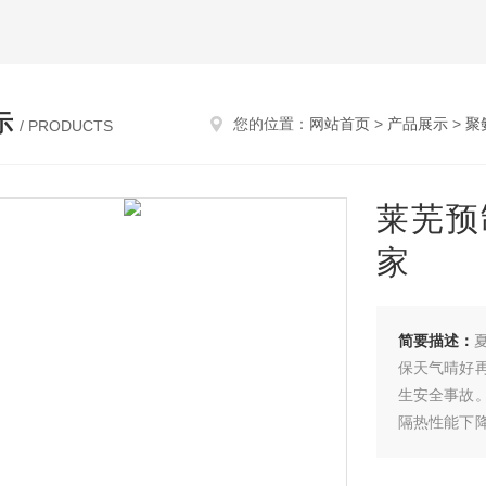
示
您的位置：
网站首页
>
产品展示
>
聚
/ PRODUCTS
莱芜预
家
简要描述：
保天气晴好
生安全事故
隔热性能下
盖好板材，
酯直埋保温