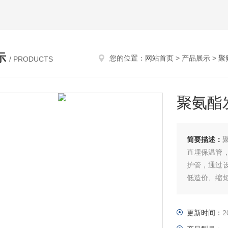
示
您的位置：
网站首页
>
产品展示
>
聚
/ PRODUCTS
聚氨酯
简要描述：
直埋保温管
护管，通过
低造价、缩
空敷设管道
益。聚氨酯
更新时间：
2