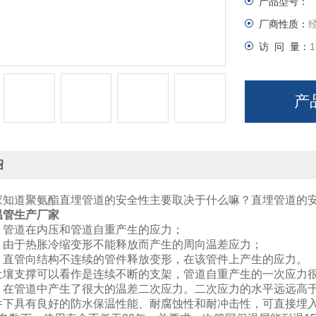
产品型号：
厂商性质：
访 问 量：
1
产
绍
家知道聚氨酯直埋管道的安全性主要取决于什么嘛？直埋管道的安
温管生产厂家
：管道在内压和管道自重产生的应力；
：由于热胀冷缩变形不能释放而产生的周向温差应力；
：直管向结构不连续的管件释放变形，在该管件上产生的应力。
土壤支撑可以看作是连续不断的支架，管道自重产生的一次应力
，在管道中产生了很大的温差二次应力。二次应力的水平远远高
件下具有良好的防水保温性能、耐腐蚀性和耐冲击性，可直接埋