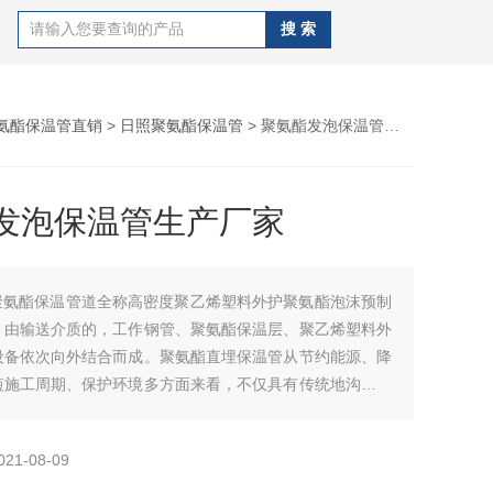
氨酯保温管直销
>
日照聚氨酯保温管
> 聚氨酯发泡保温管生产厂家
发泡保温管生产厂家
聚氨酯保温管道全称高密度聚乙烯塑料外护聚氨酯泡沫预制
，由输送介质的，工作钢管、聚氨酯保温层、聚乙烯塑料外
设备依次向外结合而成。聚氨酯直埋保温管从节约能源、降
短施工周期、保护环境多方面来看，不仅具有传统地沟和架
*的技术和实用性能，而且具有显著的社会效益和经济效
发泡保温管生产厂家
021-08-09