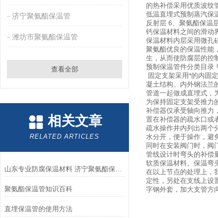
的热补偿采用优质波纹
低温直埋式预制蒸汽保温
济宁聚氨酯保温管
反射层 6、聚氨酯保温
钙保温材料之间的滑动
潍坊市聚氨酯保温管
保温材料内层采用微孔
聚氨酯优良的保温性能
生，从而使防腐层的控
预制保温管件分类目录 
查看全部
固定支架采用*的内固
凝土结构。内外钢法兰
管道一起做成直埋式，
为保持固定支架受推力
补偿器仅承受轴向推力
相关文章
置在补偿器的疏水口或
疏水操作井内列出两个
RELATED ARTICLES
水分开，便于操作，避
同时在安装阀门时，阀
管线设计时弯头的补偿
软质保温材料。保温弯
山东专业防腐保温材料 济宁聚氨酯保温管厂家
在以上节点的处理上，
定性，另处在支线上设
聚氨酯保温管知识百科
字钢外套，加大支管方
直埋保温管的使用方法