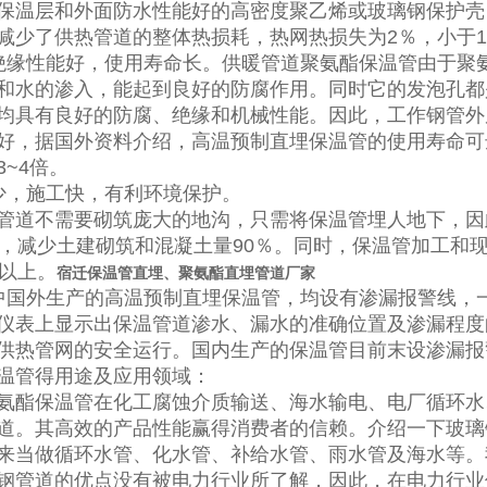
保温层和外面防水性能好的高密度聚乙烯或玻璃钢保护壳
减少了供热管道的整体热损耗，热网热损失为2％，小于1
绝缘性能好，使用寿命长。供暖管道聚氨酯保温管由于聚
和水的渗入，能起到良好的防腐作用。同时它的发泡孔都
均具有良好的防腐、绝缘和机械性能。因此，工作钢管外
好，据国外资料介绍，高温预制直埋保温管的使用寿命可
3~4倍。
少，施工快，有利环境保护。
管道不需要砌筑庞大的地沟，只需将保温管埋人地下，因
上，减少土建砌筑和混凝土量90％。同时，保温管加工和
％以上。
宿迁保温管直埋、聚氨酯直埋管道厂家
中国外生产的高温预制直埋保温管，均设有渗漏报警线，
仪表上显示出保温管道渗水、漏水的准确位置及渗漏程度
供热管网的安全运行。国内生产的保温管目前末设渗漏报
温管得用途及应用领域：
氨酯保温管在化工腐蚀介质输送、海水输电、电厂循环水
道。其高效的产品性能赢得消费者的信赖。介绍一下玻璃
来当做循环水管、化水管、补给水管、雨水管及海水等。
钢管道的优点没有被电力行业所了解，
因此，在电力行业