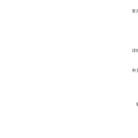
常
详
补