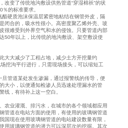
，改变了传统地沟敷设供热管道“穿湿棉袄”的状
0％的标准要求。
氨酯硬质泡沫保温层紧密地粘结在钢管外皮，隔
是闭合的，吸水性很小。高密度聚乙烯外壳、玻
皮很难受到外界空气和水的侵蚀。只要管道内部
达50年以上，比传统的地沟敷设、架空敷设使
此大大减少了工程占地，减少土方开挖量约
现场挖沟平行进行，只需现场接头，可以缩短工
一旦管道某处发生渗漏，通过报警线的传导，便
的大小，以便通知检渗人员迅速处理漏水的管
警线，有待补上这一空白。
、农业灌溉、排污水，在城市的各个领域都应用
钢管道在电站方面的使用，有使用的玻璃钢管道
我国现在使用玻璃钢管道的电站建设数量有限，
使用玻璃钢管道的潜力可以深层次的挖掘。其次