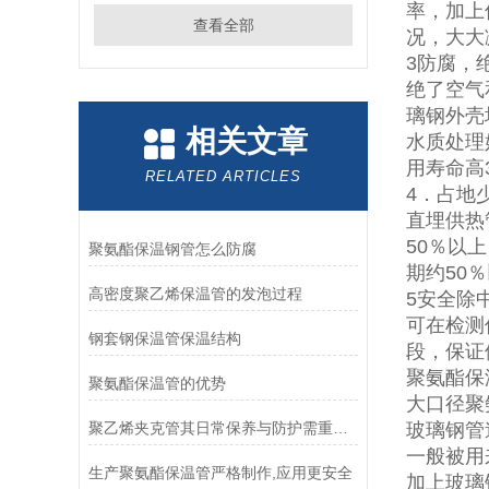
率，加上
查看全部
况，大大
3防腐，
绝了空气
璃钢外壳
相关文章
水质处理
用寿命高
RELATED ARTICLES
4．占地
直埋供热
50％以
聚氨酯保温钢管怎么防腐
期约50
高密度聚乙烯保温管的发泡过程
5安全除
可在检测
钢套钢保温管保温结构
段，保证
聚氨酯保
聚氨酯保温管的优势
大口径聚
聚乙烯夹克管其日常保养与防护需重点围绕以下几个方面展开
玻璃钢管
一般被用
生产聚氨酯保温管严格制作,应用更安全
加上玻璃