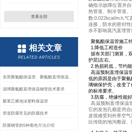
确指示故障位置并自动报
热管道、制冷管道、工业
查看全部
数:0.022kca
连接，防水的密封性
水不影响蒸汽直埋管
聚氨酯保温管施工特
相关文章
1.降低工程造价
据有关部门测算，双
RELATED ARTICLES
护层)左右。
2.热损耗低，节约
高温预制直埋保温管
东营聚氨酯保温管、聚氨酯直埋保温管、保温管厂家
低的原因是由于聚氨
璃钢保护壳，改变了
淄博聚氨酯直埋保温钢管技术要求
的标准要求。
3.防腐，绝缘性能
聚苯乙烯泡沫塑料保温管
高温预制直埋保温管
它的发泡孔都是闭合
管道防腐常见的防腐技术
皮很难受到外界空气
比传统的地沟敷设、
防腐钢管的5种着色方法介绍