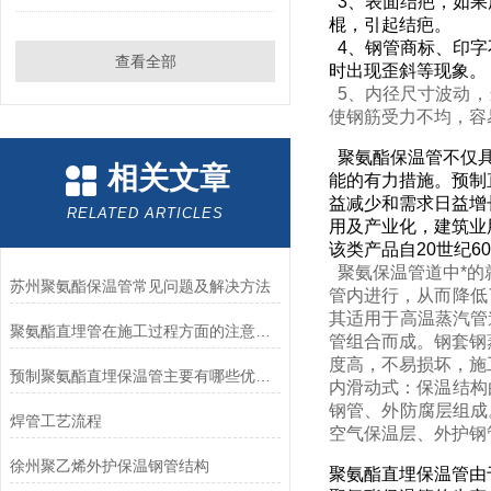
3、表面结疤，如果
棍，引起结疤。
4、钢管商标、印字
查看全部
时出现歪斜等现象。
5、内径尺寸波动，
使钢筋受力不均，容
聚氨酯保温管不仅具
相关文章
能的有力措施。预制
益减少和需求日益增
RELATED ARTICLES
用及产业化，建筑业
该类产品自20世纪
聚氨保温管道中*的
苏州聚氨酯保温管常见问题及解决方法
管内进行，从而降低
其适用于高温蒸汽管
聚氨酯直埋管在施工过程方面的注意事项
管组合而成。钢套钢
度高，不易损坏，施
预制聚氨酯直埋保温管主要有哪些优势？
内滑动式：保温结构
钢管、外防腐层组成
焊管工艺流程
空气保温层、外护钢
徐州聚乙烯外护保温钢管结构
聚氨酯直埋保温管由