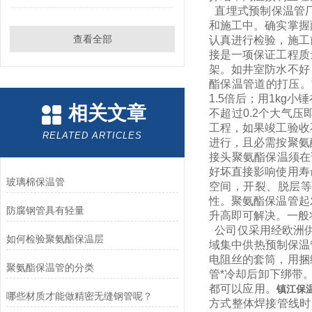
直埋式预制保温管厂
和施工中。确实掌握
查看全部
认真进行检验，施工
接是一项保证工程质
架。如井室防水不好
酯保温管道的打压。
1.5倍后；用1k
相关文章
不超过0.2个大气
工程，如果竣工验收
RELATED ARTICLES
进行，且必需按聚氨
接头聚氨酯保温须在
好坏直接影响使用寿
玻璃棉保温管
空间，开裂、脱层等
性。聚氨酯保温管起
防腐钢管具有轻量
升高即可解决。一般将
公司仅采用经欧洲供
如何检验聚氨酯保温层
域集中供热预制保温
电阻丝的套筒，用捆
聚氨酯保温管的分类
管*冷却后卸下绑带
都可以应用。
镇江保
哪些材质才能做精密无缝钢管呢？
方式整体焊接管线时