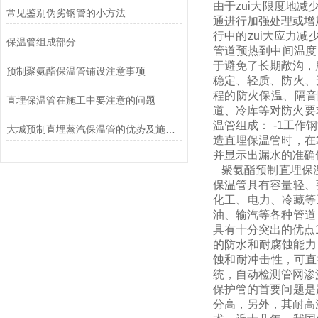
由于zui大限度地
常见鉴别伪劣钢管的小方法
通进行加强处理或增
行中的zui大应力
保温管组成部分
管道预热到中间温度
于避免了长期敞沟，
预制聚氨酯保温管铺设注意事项
稳定、轻质、防火、
程的防火保温、隔音
直埋保温管在施工中要注意的问题
道、冷库等对防火要
温管组成： -1工
大城预制直埋蒸汽保温管的优势及施工要求
造直埋保温管时，在
并显示出漏水的准确
聚氨酯预制直埋保温
保温管具有容量轻、
化工、电力、冷藏等
油、输汽等各种管道
具有十分突出的优点
的防水和耐腐蚀能力
蚀和耐冲击性，可直
统，自动检测管网渗
保护管的首要问题是
分高，另外，其耐高