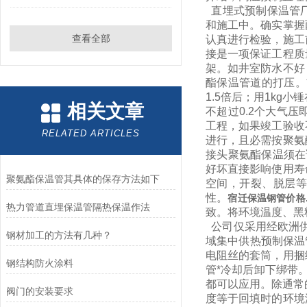
直埋式预制保温管厂
和施工中。确实掌握
查看全部
认真进行检验，施工
接是一项保证工程质
架。如井室防水不好
酯保温管道的打压。
1.5倍后；用1k
相关文章
不超过0.2个大气
工程，如果竣工验收
RELATED ARTICLES
进行，且必需按聚氨
接头聚氨酯保温须在
好坏直接影响使用寿
聚氨酯保温管其具体的保存方法如下
空间，开裂、脱层等
性。
宿迁保温钢管价格
热力管道直埋保温管隔热保温作法
致。将环境温度、黑
公司仅采用经欧洲供
钢材加工的方法有几种？
域集中供热预制保温
电阻丝的套筒，用捆
钢结构防火涂料
管*冷却后卸下绑带
都可以应用。除通常
阀门的安装要求
度等于回填时的环境