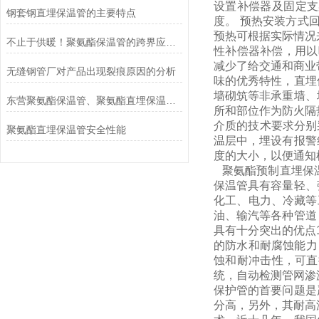
设置补偿器及固定支
钢套钢直埋保温管的主要特点
度。 预热安装方式
预热可根据实际情况
不止于供暖！聚氨酯保温管的跨界应用，正悄悄撑起这些核心场景
性补偿器补偿，用以
减少了给交通和商业
无缝钢管厂对产品出现裂痕原因的分析
味的优秀特性，直埋
墙砌筑等非承重墙、
东营聚氨酯保温管、聚氨酯直埋保温管、保温管厂家
所和部位作为防火隔
介质的技术要求分别
聚氨酯直埋保温管安全性能
温层中，埋设有报警
度的大小，以便通知
聚氨酯预制直埋保温
保温管具有容量轻、
化工、电力、冷藏等
油、输汽等各种管道
具有十分突出的优点
的防水和耐腐蚀能力
蚀和耐冲击性，可直
统，自动检测管网渗
保护管的首要问题是
分高，另外，其耐高