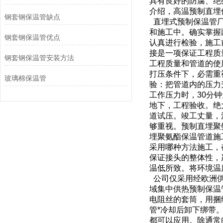
具有良好的防腐、绝
介绍，高温预制直埋
钢套钢保温管缺点
直埋式预制保温管厂
和施工中。确实掌握
钢套钢保温管优点
认真进行检验，施工
接是一项保证工程质
钢套钢保温管安装方法
工程质量和管道的使
打压条件下，必需重
玻璃棉保温管
验：把管道内的压力
工作压力时，30分
地下，工程验收。绝
道试压。竣工丈量，
够重视。预制直埋聚
埋聚氨酯保温管道施
采用哪种方法施工，
保证接头的整体性，
温低所致。将环境温
公司仅采用经欧洲供
域集中供热预制保温
电阻丝的套筒，用捆
管*冷却后卸下绑带
都可以应用。除通常