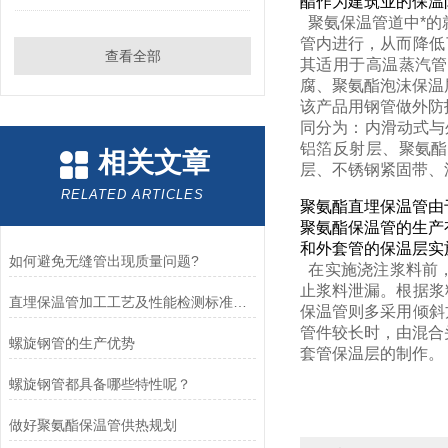
酯作为建筑业的保温
聚氨保温管道中*的
管内进行，从而降低
查看全部
其适用于高温蒸汽管
腐、聚氨酯泡沫保温
该产品用钢管做外防
同分为：内滑动式与
铝箔反射层、聚氨酯
相关文章
层、不锈钢紧固带、
RELATED ARTICLES
聚氨酯直埋保温管由
聚氨酯保温管的生产
和外套管的保温层实
如何避免无缝管出现质量问题?
在实施浇注浆料前，
止浆料泄漏。根据浆
直埋保温管加工工艺及性能检测标准要求
保温管则多采用倾斜
管件较长时，由混合
螺旋钢管的生产优势
套管保温层的制作。
螺旋钢管都具备哪些特性呢？
做好聚氨酯保温管供热规划