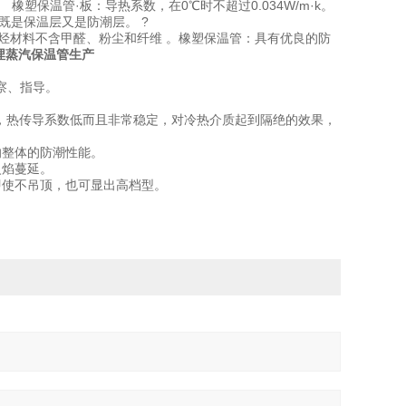
橡塑保温管·板：导热系数，在0℃时不超过0.034W/m·k。
 既是保温层又是防潮层。 ?
等含氟烃材料不含甲醛、粉尘和纤维 。橡塑保温管：具有优良的防
埋蒸汽保温管生产
。
察、指导。
，热传导系数低而且非常稳定，对冷热介质起到隔绝的效果，
响整体的防潮性能。
火焰蔓延。
即使不吊顶，也可显出高档型。