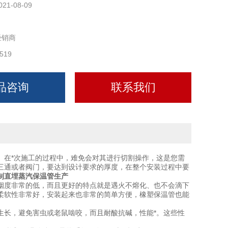
021-08-09
经销商
519
品咨询
联系我们
。在*次施工的过程中，难免会对其进行切割操作，这是您需
三通或者阀门，要达到设计要求的厚度，在整个安装过程中要
制直埋蒸汽保温管生产
烟度非常的低，而且更好的特点就是遇火不熔化、也不会滴下
柔软性非常好，安装起来也非常的简单方便，橡塑保温管也能
生长，避免害虫或老鼠啮咬，而且耐酸抗碱，性能*。这些性
。