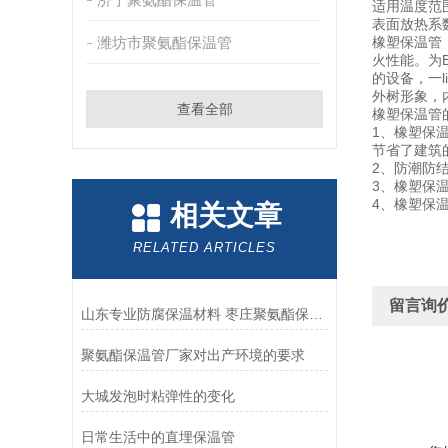
适用温度范围
表面放热系数
潍坊市聚氨酯保温管
橡塑保温管：
火性能。为B
的设备，一l
外树形象，
查看全部
橡塑保温管
1、橡塑保
节省了建筑
2、防潮防
3、橡塑保
4、橡塑保
相关文章
RELATED ARTICLES
留言询
山东专业防腐保温材料 枣庄聚氨酯保温管厂家
聚氨酯保温管厂家对出产环境的要求
大城发泡时粘弹性的变化
日常生活中的直埋保温管