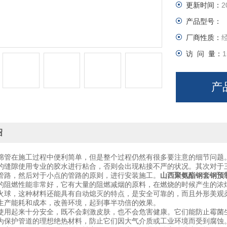
更新时间：
2
产品型号：
厂商性质：
访 问 量：
1
产
绍
绵管在施工过程中便利简单，但是整个过程仍然有很多要注意的细节问题
的缝隙使用专业的胶水进行粘合，否则会出现粘接不严的状况。其次对于
管路，然后对于小点的管路的原则，进行安装施工。
山西聚氨酯钢套钢预
的阻燃性能非常好，它有大量的阻燃减烟的原料，在燃烧的时候产生的浓
火球，这种材料还能具有自动熄灭的特点，是安全可靠的，而且外形美观
生产能耗和成本，改善环境，起到事半功倍的效果。
使用起来十分安全，既不会刺激皮肤，也不会危害健康。它们能防止霉菌
为保护管道的理想绝热材料，防止它们因大气介质或工业环境而受到腐蚀