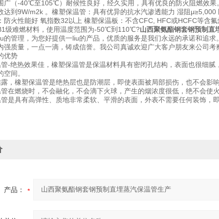
广（-40℃至105℃）耐候性良好，经久实用，具有优良的防火阻燃效果。 
达到9W/m2k 。橡塑保温管：具有优异的抗水汽渗透能力 湿阻μ≥5,000
防火性能好 氧指数32以上 橡塑保温板：不含CFC, HFC或HCFC
1级难燃材料，使用温度范围为-50℃到110℃?
山西聚氨酯钢套钢预制直
iu的管理，为您好提供一liu的产品，优质的服务是我们永远的承诺和追求
内强质量，一点一滴，铸成信誉。我公司真诚欢迎广大客户朋友来公司考
的优势
温管-绝热效果佳，橡塑保温管是保温材料具有密闭孔结构，表面也很细腻
的空间。
结露，橡塑保温管是绝热层也是防潮层，即使表面被局部损伤，也不会影
温管在燃烧时，不会融化，不会滴下火球，产生的烟浓度很低，绝不会使
温管是具有高弹性、质地非常柔软、平滑的表面，外表不需要任何装饰，
价
产品：