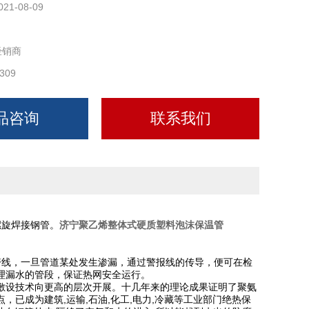
021-08-09
经销商
309
品咨询
联系我们
螺旋焊接钢管。
济宁聚乙烯整体式硬质塑料泡沫保温管
警线，一旦管道某处发生渗漏，通过警报线的传导，便可在检
理漏水的管段，保证热网安全运行。
敷设技术向更高的层次开展。十几年来的理论成果证明了聚氨
已成为建筑,运输,石油,化工,电力,冷藏等工业部门绝热保