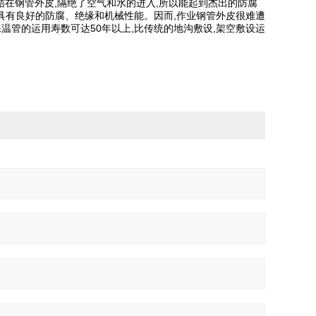
在钢管外皮,隔绝了空气和水的进入,所以能起到杰出的防腐
具有良好的防腐、绝缘和机械性能。因而,作业钢管外皮很难遭
温管的运用寿数可达50年以上,比传统的地沟敷设,架空敷设运