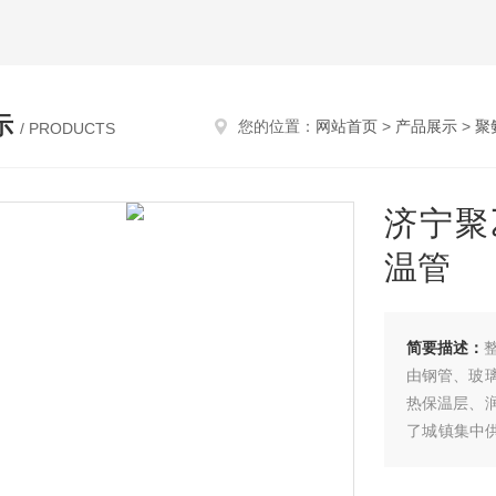
示
您的位置：
网站首页
>
产品展示
>
聚
/ PRODUCTS
济宁聚
温管
简要描述：
由钢管、玻
热保温层、
了城镇集中供
管件的保温
泡沫保温管