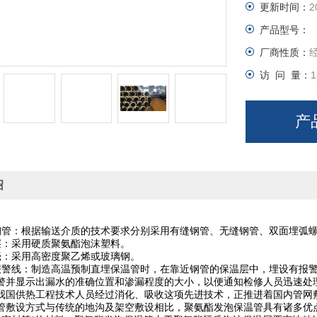
更新时间：
2
产品型号：
厂商性质：
访 问 量：
1
产
绍
钢管：根据输送介质的技术要求分别采用有缝钢管、无缝钢管、双面埋弧
层：采用硬质聚氨酯泡沫塑料。
壳：采用高密度聚乙烯或玻璃钢。
报警线：制造高温预制直埋保温管时，在靠近钢管的保温层中，埋设有报
警并显示出漏水的准确位置和渗漏程度的大小，以便通知检修人员迅速处
我国供热工程技术人员经过消化、吸收这项先进技术，正推进着国内管网
管敷设方式与传统的地沟及架空敷设相比，聚氨酯发泡保温管具有诸多优点，