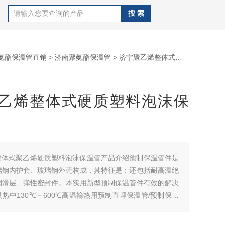
氨酯保温管直销
>
济南聚氨酯保温管
> 济宁聚乙烯整体式硬质塑料泡沫保温管
乙烯整体式硬质塑料泡沫保
整体式聚乙烯硬质塑料泡沫保温管产品介绍预制保温管件是
璃钢内护套、玻璃钢外壳构成，其特征是：还包括耐高温绝
润滑层、弹性密封件。本实用新型预制保温管件有效的解决
热中130℃－600℃高温输热用预制直埋保温管/预制保温
、滑动润滑和裸露管端的防水。济宁聚乙烯整体式硬质塑料