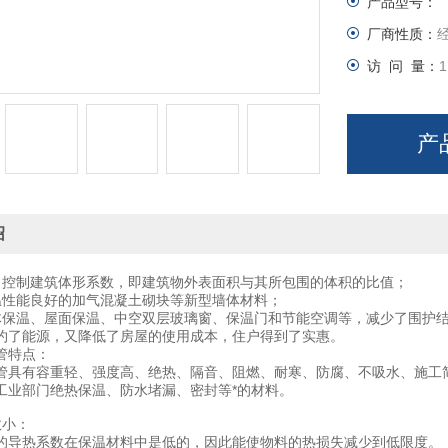
产品型号：
厂商性质：
访 问 量：
1
产
绍
当控制建筑体形系数，即建筑物外表面积与其所包围的体积的比值；
温性能良好的加气混凝土砌块等新型墙体材料；
体保温、屋面保温、中空双层玻璃窗、保温门和节能空调等，减少了围护
约了能源，又降低了房屋的使用成本，住户得到了实惠。
酯保温管特点：
管具有容重轻、强度高、绝热、隔音、阻燃、耐寒、防腐、不吸水、施工
工业部门绝热保温、防水堵漏、密封等*的材料。
数小：
的导热系数在保温材料中是低的，因此能使物料的热损失减少到低限度。