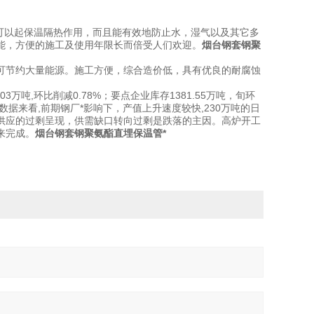
仅可以起保温隔热作用，而且能有效地防止水，湿气以及其它多
能，方便的施工及使用年限长而倍受人们欢迎。
烟台钢套钢聚
可节约大量能源。施工方便，综合造价低，具有优良的耐腐蚀
3万吨,环比削减0.78%；要点企业库存1381.55万吨，旬环
。从数据来看,前期钢厂*影响下，产值上升速度较快,230万吨的日
供应的过剩呈现，供需缺口转向过剩是跌落的主因。高炉开工
来完成。
烟台钢套钢聚氨酯直埋保温管*