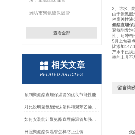
2、防水、
潍坊市聚氨酯保温管
由于聚氨酯
种腐蚀性液
氨酯直埋保
聚氨酯发泡
查看全部
性、耐冲击
5月上旬要点
比添加147
产水平已挨
率的上升不
相关文章
RELATED ARTICLES
留言询
预制聚氨酯直埋保温管的优良节能性能
对比说明聚氨酯泡沫塑料和聚苯乙烯泡沫塑料的优缺点
如何安装能让聚氨酯直埋保温管加强寿命
日照聚氨酯保温管怎样防止生锈
您