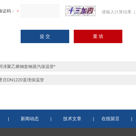
验证码：
请输入计算结果（
菏泽聚乙烯钢套钢蒸汽保温管*
枣庄DN1220直埋保温管
新闻动态
技术文章
在线留言
|
|
|