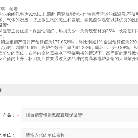
防腐、耐老：
泡沫的闭孔率达92%以上,因此,用聚氨酯泡沫作为直埋管道的保温层,不
体、气体的浸透，防止微生物的滋生和发展。聚氨酯保温管以其优良的性
温管*
保温管主要优点：保温性能好，热损失少，为传统管材的25%，长期使用
性。
钢企粗钢产值日产预算值为177.65万吨，环比削减1%;全国预算值为230.0
.17万吨，增幅10.6%；高炉个数开工率为84.23%，周环比上升0.99%
近前史的高位，在年内全体需要水平窄幅动摇的情况下，高产值必定导致
及产值的上升，标明复产首要通过入炉品味的提高和电炉废钢的大量敞开
价
产品：
的单位：