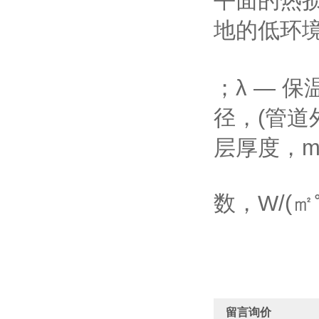
平面的热损
地的低环境
；λ — 
径，(管道外
层厚度，m
数，W/(㎡℃
留言询价