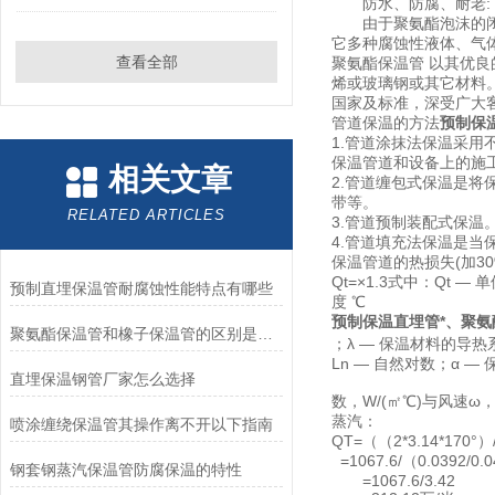
防水、防腐、耐老:
由于聚氨酯泡沫的闭孔
它多种腐蚀性液体、气
查看全部
聚氨酯保温管 以其优
烯或玻璃钢或其它材料
国家及标准，深受广大
管道保温的方法
预制保
1.管道涂抹法保温采
保温管道和设备上的施
相关文章
2.管道缠包式保温是
带等。
RELATED ARTICLES
3.管道预制装配式保温
4.管道填充法保温是
保温管道的热损失(加3
Qt=×1.3式中：Qt 
预制直埋保温管耐腐蚀性能特点有哪些
度 ℃
预制保温直埋管*、聚
聚氨酯保温管和橡子保温管的区别是什么
；λ — 保温材料的导热系
Ln — 自然对数；α 
直埋保温钢管厂家怎么选择
数，W/(㎡℃)与风速ω，(m/
蒸汽：
喷涂缠绕保温管其操作离不开以下指南
QT=（（2*3.14*170°）/
=1067.6/（0.0392/0.0
钢套钢蒸汽保温管防腐保温的特性
=1067.6/3.42