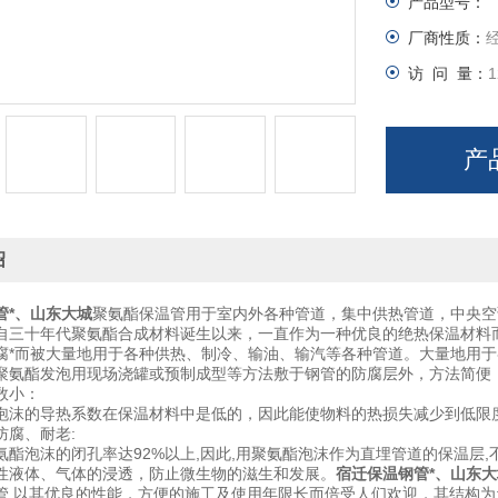
产品型号：
厂商性质：
访 问 量：
1
产
绍
管*、山东大城
聚氨酯保温管用于室内外各种管道，集中供热管道，中央空
自三十年代聚氨酯合成材料诞生以来，一直作为一种优良的绝热保温材料
腐*而被大量地用于各种供热、制冷、输油、输汽等各种管道。大量地用
聚氨酯发泡用现场浇罐或预制成型等方法敷于钢管的防腐层外，方法简便
小：
的导热系数在保温材料中是低的，因此能使物料的热损失减少到低限
腐、耐老:
泡沫的闭孔率达92%以上,因此,用聚氨酯泡沫作为直埋管道的保温层,
性液体、气体的浸透，防止微生物的滋生和发展。
宿迁保温钢管*、山东大
管 以其优良的性能，方便的施工及使用年限长而倍受人们欢迎，其结构为