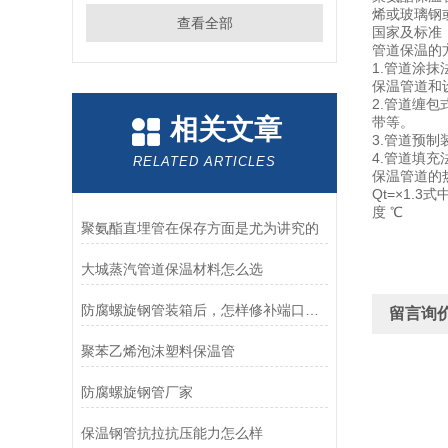
烯或玻璃钢
查看全部
国家及标准
管道保温的
1.管道涂
保温管道和
2.管道缠
相关文章
带等。
3.管道预制
4.管道填
RELATED ARTICLES
保温管道的热
Qt=×1.
度 ℃
聚氨酯直埋管在保存方面是尤为讲究的
大城蒸汽管道保温材料怎么选
防腐螺旋钢管装箱后，怎样修补端口防腐层
留言询
聚苯乙烯泡沫塑料保温管
防腐螺旋钢管厂家
保温钢管抗拉抗压能力怎么样