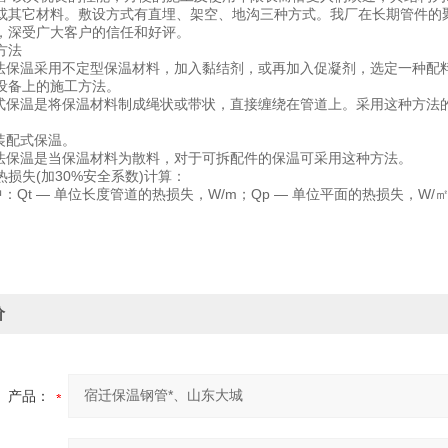
或其它材料。敷设方式有直埋、架空、地沟三种方式。我厂在长期管件的
，深受广大客户的信任和好评。
方法
抹法保温采用不定型保温材料，加入黏结剂，或再加入促凝剂，选定一种配
设备上的施工方法。
包式保温是将保温材料制成绳状或带状，直接缠绕在管道上。采用这种方法
装配式保温。
充法保温是当保温材料为散料，对于可拆配件的保温可采用这种方法。
损失(加30%安全系数)计算：
3式中：Qt — 单位长度管道的热损失，W/m；Qp — 单位平面的热损失，W/
价
产品：