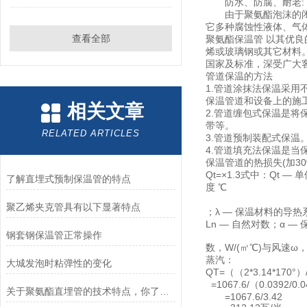
防水、防腐、耐老:
由于聚氨酯泡沫的闭孔
它多种腐蚀性液体、气
查看全部
聚氨酯保温管 以其优
烯或玻璃钢或其它材料
国家及标准，深受广大
管道保温的方法
1.管道涂抹法保温采
保温管道和设备上的施
相关文章
2.管道缠包式保温是
带等。
RELATED ARTICLES
3.管道预制装配式保温
4.管道填充法保温是
保温管道的热损失(加3
Qt=×1.3式中：Qt 
了解直埋式预制保温管的特点
度 ℃
聚乙烯夹克管具有以下显著特点
；λ — 保温材料的导热系
Ln — 自然对数；α 
钢套钢保温管正常操作
数，W/(㎡℃)与风速ω，(m/
蒸汽：
大城发泡时粘弹性的变化
QT=（（2*3.14*170°）/
=1067.6/（0.0392/0.0
关于聚氨酯直埋管的技术特点，你了解多少呢？
=1067.6/3.42