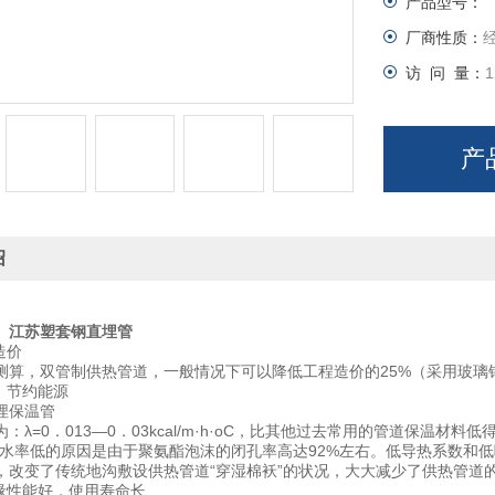
产品型号：
厂商性质：
访 问 量：
1
产
绍
、江苏塑套钢直埋管
造价
测算，双管制供热管道，一般情况下可以降低工程造价的25%（采用玻璃
，节约能源
埋保温管
：λ=0．013—0．03kcal/m·h·oC，比其他过去常用的管道保温材
2。吸水率低的原因是由于聚氨酯泡沫的闭孔率高达92%左右。低导热系数
，改变了传统地沟敷设供热管道“穿湿棉袄”的状况，大大减少了供热管道的
绝缘性能好，使用寿命长