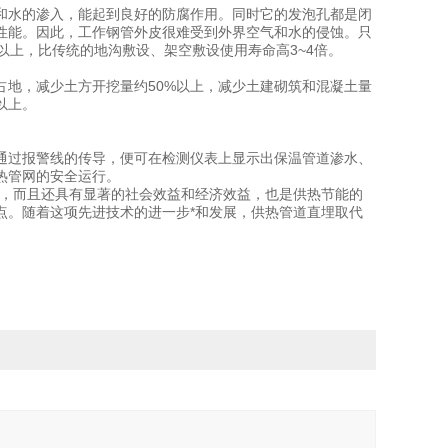
和水的渗入，能起到良好的防腐作用。同时它的发泡孔都是闭
性能。因此，工作钢管外皮很难受到外界空气和水的侵蚀。只
以上，比传统的地沟敷设、架空敷设使用寿命高3~4倍。
地，减少土方开挖量约50%以上，减少土建砌筑和混凝土量
以上。
通过报警线的传导，便可在检测仪表上显示出保温管道渗水、
热管网的安全运行。
能，而且还具有显著的社会效益和经济效益，也是供热节能的
点。随着这项先进技术的进一步*和发展，供热管道直埋取代