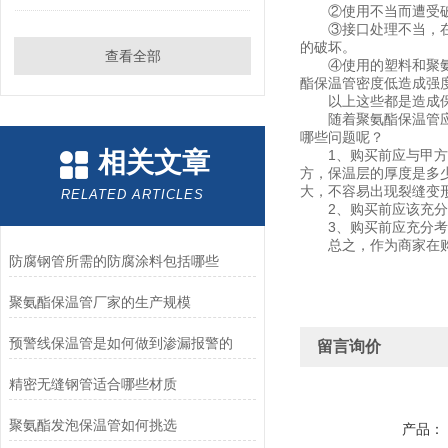
②使用不当而遭受破坏
③接口处理不当，在管
的破坏。
查看全部
④使用的塑料和聚氨酯
酯保温管密度低造成强
以上这些都是造成保温
随着聚氨酯保温管应
哪些问题呢？
相关文章
1、购买前应与甲方具
方，保温层的厚度是多少
大，不容易出现裂缝变
RELATED ARTICLES
2、购买前应该充分考
3、购买前应充分考虑
总之，作为商家在购买
防腐钢管所需的防腐涂料包括哪些
聚氨酯保温管厂家的生产规模
预警线保温管是如何做到渗漏报警的
留言询价
精密无缝钢管适合哪些材质
聚氨酯发泡保温管如何挑选
产品：