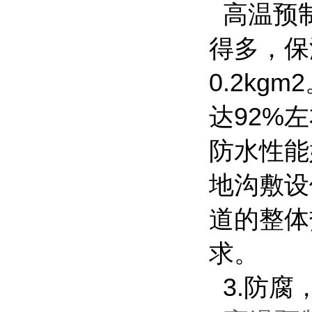
高温预制
得多，保
0.2k
达92%
防水性能
地沟敷设
道的整体
求。
3.防腐