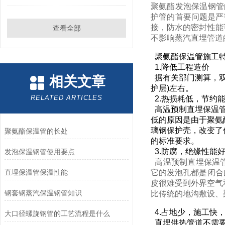
聚氨酯发泡保温钢管的含氧
护管的首要问题是严
接，防水的密封性能
查看全部
不影响蒸汽直埋管道
聚氨酯保温管施工特
1.降低工程造价
据有关部门测算，双
相关文章
护层)左右。
RELATED ARTICLES
2.热损耗低，节约
高温预制直埋保温管
低的原因是由于聚氨
璃钢保护壳，改变了
聚氨酯保温管的长处
的标准要求。
3.防腐，绝缘性能
发泡保温钢管使用要点
高温预制直埋保温管
直埋保温管保温性能
它的发泡孔都是闭合
皮很难受到外界空气
钢套钢蒸汽保温钢管知识
比传统的地沟敷设、
4.占地少，施工快
大口径螺旋钢管的工艺流程是什么
直埋供热管道不需要