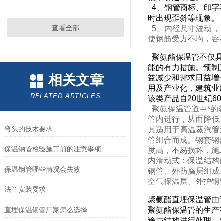
4、钢管商标、印字
时出现歪斜等现象。
查看全部
5、内径尺寸波动，
使钢筋受力不均，容
聚氨酯保温管不仅具
能的有力措施。预制
相关文章
益减少和需求日益增
用及产业化，建筑业
RELATED ARTICLES
该类产品自20世纪
聚氨保温管道中*的
管内进行，从而降低
弯头的技术要求
其适用于高温蒸汽管
管组合而成。钢套钢
保温钢管检验施工前的注意事项
度高，不易损坏，施
内滑动式：保温结构
保温钢管哪些情况会失效
钢管、外防腐层组成
空气保温层、外护钢
法兰安装要求
聚氨酯直埋保温管由
直埋保温钢管厂家怎么选择
聚氨酯保温管的生产
途与结构进行处理。