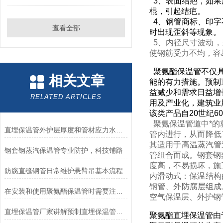
3、表面结疤，如果
棍，引起结疤。
4、钢管商标、印字
查看全部
时出现歪斜等现象。
5、内径尺寸波动，
使钢筋受力不均，容
聚氨酯保温管不仅具
相关文章
能的有力措施。预制
益减少和需求日益增
RELATED ARTICLES
用及产业化，建筑业
该类产品自20世纪
聚氨保温管道中*的
直埋保温管外护层厚度和管材应力水平位置
管内进行，从而降低
其适用于高温蒸汽管
钢套钢蒸汽保温管专业防护，科技铺路
管组合而成。钢套钢
度高，不易损坏，施
防腐直缝钢管日常维护悬臂吊基本流程
内滑动式：保温结构
钢管、外防腐层组成
在安装和使用聚氨酯保温管时需要注意以下几点
空气保温层、外护钢
直埋保温管厂家讲解预制直埋保温管存放方法
聚氨酯直埋保温管由