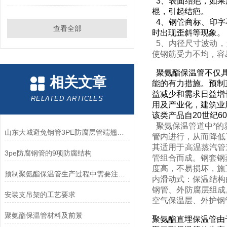
3、表面结疤，如果
棍，引起结疤。
4、钢管商标、印字
查看全部
时出现歪斜等现象。
5、内径尺寸波动，
使钢筋受力不均，容
聚氨酯保温管不仅具
相关文章
能的有力措施。预制
益减少和需求日益增
RELATED ARTICLES
用及产业化，建筑业
该类产品自20世纪
聚氨保温管道中*的
山东大城避免钢管3PE防腐层管端翘边的措施
管内进行，从而降低
其适用于高温蒸汽管
3pe防腐钢管的9项防腐结构
管组合而成。钢套钢
度高，不易损坏，施
预制聚氨酯保温管生产过程中需要注意的安全问题
内滑动式：保温结构
钢管、外防腐层组成
安装支吊架的工艺要求
空气保温层、外护钢
聚氨酯保温管材料及前景
聚氨酯直埋保温管由