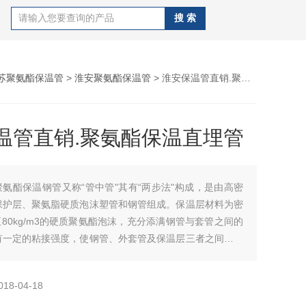
苏聚氨酯保温管
>
淮安聚氨酯保温管
> 淮安保温管直销.聚氨酯保温直埋管
温管直销.聚氨酯保温直埋管
聚氨酯保温钢管又称“管中管"其有“两步法"构成，是由高密
保护层、聚氨脂硬质泡沫塑管和钢管组成。保温层材料为密
m3至80kg/m3的硬质聚氨酯泡沫，充分添满钢管与套管之间的
有一定的粘接强度，使钢管、外套管及保温层三者之间形成
整体。淮安保温管直销.聚氨酯保温直埋管
018-04-18