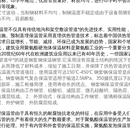
商标、印字不规范，优质管质量好、材质均匀，进行印字时不会
斜等现象。
尺寸波动，当制钢材料不均匀，制钢温度不稳定或由于设备简陋
力不均，容易断裂。
温管不仅具有传统地沟和架空敷设管道*的先进技术、实用性能
措施。预制直埋保温管采用直埋供热管道技术，标志着中国供热管
需求日益增长，节能、减排、环保已成为发展的趋势，国家和个
化，建筑业用聚氨酯硬泡体保温材料是聚氨酯工业的一个重要分
自20世纪60年代在欧洲建筑业应用以来已有40年历史，一些国
管道中*的就是钢套钢保温钢管,它采用没有混凝土结构的情况下
，从而降低了材料成本，缩短了施工日期，并保障了供热管道的
温蒸汽管道项目。使用温度可达150℃-450℃ 钢套钢保温
。钢套钢蒸气复合保温管适用于输送2.5MPa、350摄氏度
易损坏，施工检修简便，使用寿命长的优点。 钢套钢保温管保温
：保温结构由工作钢管、硅酸铝、减阻层、微孔硅酸钙、隔热层
防腐层组成。 2、外滑动式：保温结构由工作钢管、玻璃棉保温
层、外护钢管、外防腐层组成。
埋保温管由于具有恒久的耐腐蚀抗老化的特征，在应用中备受人
温管的生产有着很大的生产数额要求。对于聚氨酯保温管的生产
进行处理。对于有内管和外套管的保温层实施，聚氨酯发泡保温