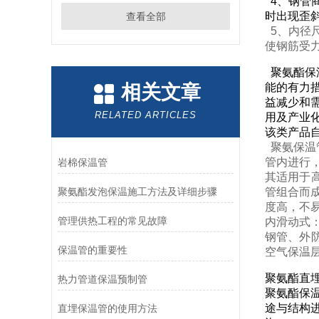
4、钢管
时出现歪
查看全部
5、内径
使钢筋受
聚氨酯保
相关文章
能的有力
益减少和
RELATED ARTICLES
用及产业
该类产品
聚氨保温
管内进行
岩棉保温管
其适用于高
聚氨酯发泡保温施工方法及详细步骤
管组合而成
度高，不
管理供热工程的常见故障
内滑动式
钢管、外
保温管的重要性
空气保温
聚氨酯直
热力管道保温预制管
聚氨酯保
途与结构
直埋保温管的使用方法