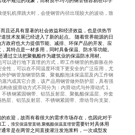
出现不规范的现象，而材质不均匀的钢管很容易在印字
致使轧机弹跳大时，会使钢管内径出现较大的波动，致
，而且还具有显著的社会效益和经济效益，也是供热节
道技术发展已经进入了新的起点。 随着世界能源的日
地方政府也大力提倡节能、减排、环保产品的开发、应
支，其特点是一材多用，同时具备保温、防水等功能。
家还通过立法把聚氨酯作为建筑业的保温防水用材。
也可以进行地下直埋的方式，即工作钢管的热膨胀在外
安全性，可以在不同温度环境下更安全的广泛应用，尤
管是由外护钢管加钢管防腐、聚氨酯泡沫保温层及内工作钢
以下的蒸汽或其它介质，该产品用钢管做外防护层，具有强
结构依据滑动方式不同分为：内滑动式与外滑动式 1、
、不锈钢紧固钢带、铝箔反射层、聚氨酯保温层、外套
隔热层、铝箔反射层、不锈钢紧固带、滑动导向支架、
们的欢迎，故而有着很大的需求市场存在，也因此对于
加工，
需要针对具体用
淮安保温管直销.聚氨酯保温直埋管
管通常是在两管之间直接灌注发泡浆料，一次成型发