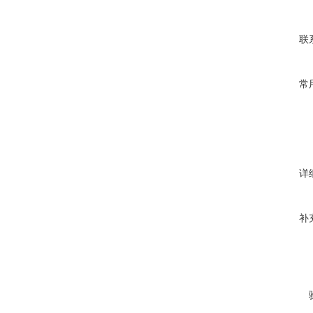
联
常
详
补