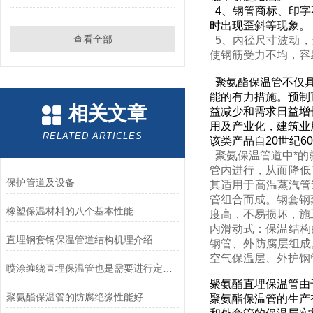
4、钢管商标、印字
时出现歪斜等现象。
查看全部
5、内径尺寸波动，
使钢筋受力不均，容
聚氨酯保温管不仅具
能的有力措施。预制
相关文章
益减少和需求日益增
用及产业化，建筑业
RELATED ARTICLES
该类产品自20世纪
聚氨保温管道中*的
管内进行，从而降低
保护管道及设备
其适用于高温蒸汽管
管组合而成。钢套钢
橡塑保温材料的八个基本性能
度高，不易损坏，施
内滑动式：保温结构
直埋钢套钢保温管道结构机理介绍
钢管、外防腐层组成
空气保温层、外护钢
喷涂缠绕直埋保温管也是需要进行定期维护的
聚氨酯直埋保温管由
聚氨酯保温管的防腐绝缘性能好
聚氨酯保温管的生产