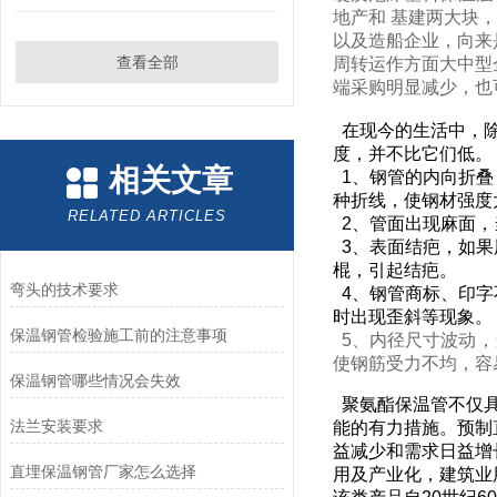
地产和 基建两大块
以及造船企业，向来
查看全部
周转运作方面大中型
端采购明显减少，也
在现今的生活中，除
度，并不比它们低。
相关文章
1、钢管的内向折叠
种折线，使钢材
RELATED ARTICLES
2、管面出现麻面
3、表面结疤，如果
棍，引起结疤。
弯头的技术要求
4、钢管商标、印字
时出现歪斜等现象。
保温钢管检验施工前的注意事项
5、内径尺寸波动，
使钢筋受力不均，容
保温钢管哪些情况会失效
聚氨酯保温管不仅具
法兰安装要求
能的有力措施。预制
益减少和需求日益增
直埋保温钢管厂家怎么选择
用及产业化，建筑业