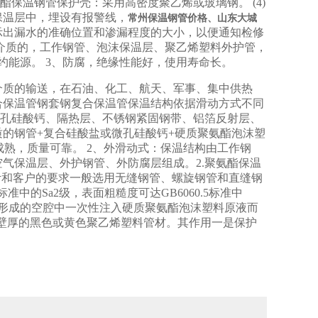
氨酯保温钢管保护壳：采用高密度聚乙烯或玻璃钢。 (4)
保温层中，埋设有报警线，
常州保温钢管价格、山东大城
示出漏水的准确位置和渗漏程度的大小，以便通知检修
介质的，工作钢管、泡沫保温层、聚乙烯塑料外护管，
约能源。 3、防腐，绝缘性能好，使用寿命长。
介质的输送，在石油、化工、航天、军事、集中供热
复合保温管钢套钢复合保温管保温结构依据滑动方式不同
微孔硅酸钙、隔热层、不锈钢紧固钢带、铝箔反射层、
的钢管+复合硅酸盐或微孔硅酸钙+硬质聚氨酯泡沫塑
熟，质量可靠。 2、外滑动式：保温结构由工作钢
气保温层、外护钢管、外防腐层组成。2.聚氨酯保温
设计和客户的要求一般选用无缝钢管、螺旋钢管和直缝钢
中的Sa2级，表面粗糙度可达GB6060.5标准中
之间形成的空腔中一次性注入硬质聚氨酯泡沫塑料原液而
定壁厚的黑色或黄色聚乙烯塑料管材。其作用一是保护