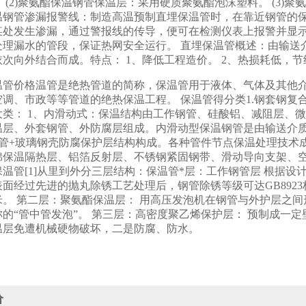
 (2)聚氨酯保温钢管保温层：采用硬质聚氨酯泡沫塑料。 (3)聚
温钢管渗漏报警线：制造高温预制直埋保温管时，在靠近钢管的
某处发生渗漏，通过警报线的传导，便可在检测仪表上报警并显
处理漏水的管段，保证热网安全运行。 直埋保温管概述：由输送
次向外结合而成。特点： 1、降低工程造价。 2、热损耗低，节
温管价格温管是绝热管道的简称，保温管用于液体、气体及其他
空调、市政等等管道的绝热保温工程。 保温管得分类1.钢套钢
大类： 1、内滑动式：保温结构由工作钢管、硅酸铝、减阻层、
温层、外套钢管、外防腐层组成。内滑动型保温钢管是由输送介质
钢管+玻璃钢壳防腐保护层结构构成。各种管件节点保温处理技术成
棉保温隔热层、铝箔反射层、不锈钢紧固钢带、滑动导向支架、空
温管[1]从里到外分三层结构：保温管*层：工作钢管层 根据
面经过先进的抛丸除锈工艺处理后，钢管除锈等级可达GB8923标准
5微米。 第二层：聚氨酯保温层： 用高压发泡机在钢管与外护层
称的“管中管发泡”。 第三层：高密度聚乙烯保护层： 预制成一
温层免遭机械硬物破坏，二是防腐、防水。
价