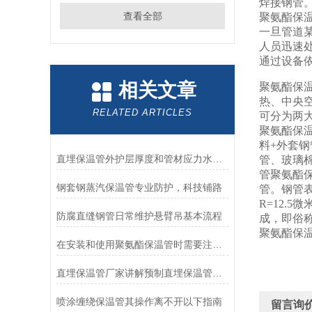
焊接钢管。
查看全部
聚氨酯保
一旦管道
人员迅速
通过设备依
相关文章
聚氨酯保
热、中央
RELATED ARTICLES
可分为两
聚氨酯保
料+外套
直埋保温管外护层厚度和管材应力水平位置
管、玻璃
管聚氨酯保
钢套钢蒸汽保温管专业防护，科技铺路
管。钢管表
R=12.
防腐直缝钢管日常维护悬臂吊基本流程
成，即俗
聚氨酯保
在安装和使用聚氨酯保温管时需要注意以下几点
直埋保温管厂家讲解预制直埋保温管存放方法
喷涂缠绕保温管其操作离不开以下指南
留言询