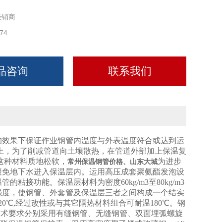
经销商
74
品咨询
联系我们
的效果下保证作业钢管内温度与外表温度符合或达到运
上，为了削减管道向土壤散热，在管道外部加上保温复
。这种材料质地松软，
为进步
常州保温钢管价格、山东大城
避免地下水进入保温层内。运用高压成套聚氨酯发泡设
接功能。保温层材料为密度60kg/m3至80kg/m3
强度，使钢管、外套管及保温层三者之间构成一个结实
℃,经过改性或与其它隔热材料组合可耐温180℃。钢
技术要求分别采用有缝钢管、无缝钢管、双面埋弧螺旋