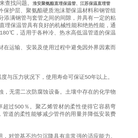
来查找问题。
淮安聚氨酯直埋保温管、江苏保温直埋管
外保护层、聚氨酯硬质泡沫塑保温材料和钢管组
分添满钢管与套管之间的间隙，并具有一定的粘
直埋保温管具有良好的机械性能和绝热性能，通
180
℃，适用于各种冷、热水高低温管道的保温
材在运输、安装及使用过程中避免因外界因素而
温度与压力状况下，使用寿命可保证
50
年以上。
蚀，无需二次防腐蚀设备。土壤中存在的化学物
率超过
500
％。聚乙烯管材的柔性使得它容易弯
，管道的柔性能够减少管件的用量并降低安装费
用，对管基不均匀沉降具有非常强的适应能力。