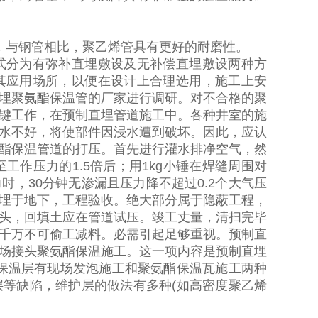
，与钢管相比，聚乙烯管具有更好的耐磨性。
式分为有弥补直埋敷设及无补偿直埋敷设两种方
其应用场所，以便在设计上合理选用，施工上安
埋聚氨酯保温管的厂家进行调研。对不合格的聚
键工作，在预制直埋管道施工中。各种井室的施
水不好，将使部件因浸水遭到破坏。因此，应认
酯保温管道的打压。首先进行灌水排净空气，然
至工作压力的
1.5
倍后；用
1kg
小锤在焊缝周围对
力时，
30
分钟无渗漏且压力降不超过
0.2
个大气压
埋于地下，工程验收。绝大部分属于隐蔽工程，
头，回填土应在管道试压。竣工丈量，清扫完毕
千万不可偷工减料。必需引起足够重视。预制直
场接头聚氨酯保温施工。这一项内容是预制直埋
保温层有现场发泡施工和聚氨酯保温瓦施工两种
层等缺陷，维护层的做法有多种
(
如高密度聚乙烯