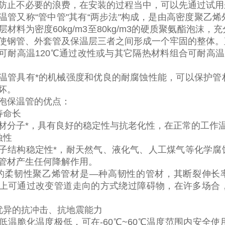
防止不必要的浪费，在安装的过程当中，可以先通过试用
温管又称
“管中管
"
其有“两步法
"
构成，是由高密度聚乙烯
层材料为密度
60kg/m3
至
80kg/m3
的硬质聚氨酯泡沫，充
使钢管、外套管及保温层三者之间形成一个牢固的整体。
可耐高温
120
℃通过改性或与其它隔热材料组合可耐高温
温管具有*的机械强度和优良的耐腐蚀性能，可以保护管
坏。
泡保温管的优点：
寿命长
材分子*，具有良好的稳定性与抗老化性，在正常的工作
蚀性
子结构稳定性*，耐天然气、液化气、人工煤气等化学腐
管材产生任何降解作用。
的柔韧性聚乙烯管材是—种高韧性的管材，其断裂伸长
上可通过改变管道走向的方式绕过障碍物，在许多场合
优异的抗冲击、抗地震能力
低温脆化温度极低，可在
-60
℃
~60
℃温度范围内安全使