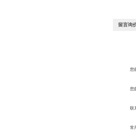
留言询
您
您
联
常