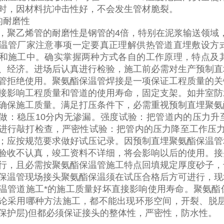
时，因材料抗冲击性好，不会发生管材脆裂。
的耐磨性
，聚乙烯管的耐磨性是钢管的
4
倍，特别在泥浆输送领域
温管厂家注意事项一定要真正理解供热管道直埋敷设方
和施工中。确实掌握两种方式各自的工作原理，特点及
、经济。
进场后认真进行检验，施工前必需对生产预制直
管拒绝使用。聚氨酯保温管焊接是一项保证工程质量的关
接影响工程质量和管道的使用寿命，固定支架。如井室防
确保施工质量。满足打压条件下，必需重视预制直埋聚氨
做：稳压10
分内无渗漏。强度试验：把管道内的压力升
进行敲打检查，严密性试验：把管内的压力降至工作压
；应按规范要求做好试压记录。因预制直埋聚氨酯保温管
验收不认真，竣工资料不详细，将会影响以后的使用。接
行，且必需按聚氨酯保温管施工特点回填规定厚度砂子，
保温管现场接头聚氨酯保温须在试压合格后方可进行，现
温管道施工*的施工质量好坏直接影响使用寿命。聚氨酯
论采用哪种方法施工，都不能出现环形空间，开裂、脱
保护层
)
但都必须保证接头的整体性，严密性，防水性。