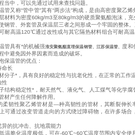
程当中，可以先通过试用来查找问题。
温管又称
“管中管
"
其有“两步法
"
构成，是由高密度聚乙烯
层材料为密度
60kg/m3
至
80kg/m3
的硬质聚氨酯泡沫，充
使钢管、外套管及保温层三者之间形成一个牢固的整体。
可耐高温
120
℃通过改性或与其它隔热材料组合可耐高温
温管具有*的机械强
度和
淮安聚氨酯直埋保温钢管、江苏保温管、
程中避免因外界因素而造成的破坏。
泡保温管的优点：
寿命长
材分子*，具有良好的稳定性与抗老化性，在正常的工作
蚀性
子结构稳定性*，耐天然气、液化气、人工煤气等化学腐
管材产生任何降解作用。
的柔韧性聚乙烯管材是—种高韧性的管材，其断裂伸长
上可通过改变管道走向的方式绕过障碍物，在许多场合
优异的抗冲击、抗地震能力
低温脆化温度极低，可在
-60
℃
~60
℃温度范围内安全使