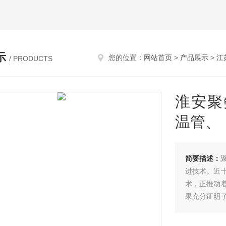
示
您的位置：
网站首页
>
产品展示
>
江
/ PRODUCTS
淮安聚
温管、
简要描述：
进技术。近
术，正推动
果充分证明
具有诸多优