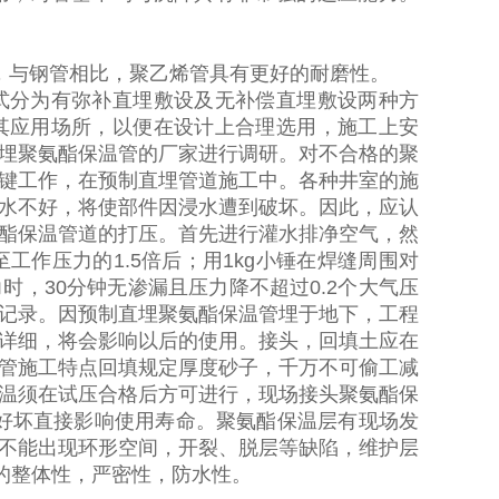
，与钢管相比，聚乙烯管具有更好的耐磨性。
式分为有弥补直埋敷设及无补偿直埋敷设两种方
其应用场所，以便在设计上合理选用，施工上安
埋聚氨酯保温管的厂家进行调研。对不合格的聚
键工作，在预制直埋管道施工中。各种井室的施
水不好，将使部件因浸水遭到破坏。因此，应认
酯保温管道的打压。首先进行灌水排净空气，然
至工作压力的
1.5
倍后；用
1kg
小锤在焊缝周围对
力时，
30
分钟无渗漏且压力降不超过
0.2个大气压
记录。因预制直埋聚氨酯保温管埋于地下，工程
详细，将会影响以后的使用。接头，回填土应在
管施工特点回填规定厚度砂子，千万不可偷工减
温须在试压合格后方可进行，现场接头聚氨酯保
好坏直接影响使用寿命。聚氨酯保温层有现场发
不能出现环形空间，开裂、脱层等缺陷，维护层
的整体性，严密性，防水性。