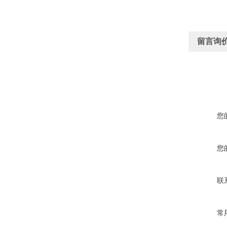
留言询
您
您
联
常