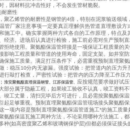
时，因材料抗冲击性好，不会发生管材脆裂。
的耐磨性
，聚乙烯管的耐磨性是钢管的
4
倍，特别在泥浆输送领域
温管厂家注意事项一定要真正理解供热管道直埋敷设方
和施工中。确实掌握两种方式各自的工作原理，特点及
、经济。进场后认真进行检验，施工前必需对生产预制直
管拒绝使用。聚氨酯保温管焊接是一项保证工程质量的关
接影响工程质量和管道的使用寿命，固定支架。如井室防
确保施工质量。满足打压条件下，必需重视预制直埋聚氨
做：稳压
10
分内无渗漏。强度试验：把管道内的压力升
进行敲打检查，严密性试验：把管内的压力降至工作压
；
应按规范要求做好试压
淮安聚氨酯直埋保温钢管、江苏保温管、
大部分属于隐蔽工程，如果竣工验收不认真，竣工资料不
。竣工丈量，清扫完毕后方可进行，且必需按聚氨酯保温
引起足够重视。预制直埋聚氨酯保温管现场接头聚氨酯保
这一项内容是预制直埋聚氨酯保温管道施工*的施工质量
聚氨酯保温瓦施工两种方法，不论采用哪种方法施工，都
多种(
如高密度聚乙烯和玻璃钢保护层
)但都必须保证接头