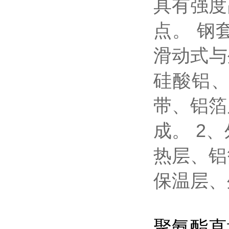
具有强度
点。 钢
滑动式与
硅酸铝
带、铝箔
成。 2
热层、铝
保温层、
聚氨酯直