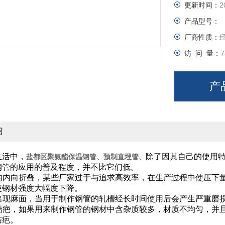
更新时间：
2
产品型号：
厂商性质：
访 问 量：
7
产
绍
生活中，
除了因其自己的使用
盐都区聚氨酯保温钢管、预制直埋管、
钢管的应用的普及程度，并不比它们低。
的内向折叠，某些厂家过于与追求高效率，在生产过程中使压下
，使钢材强度大幅度下降。
出现麻面，当用于制作钢管的轧槽经长时间使用后会产生严
结疤，如果用来制作钢管的钢材中含杂质较多，材质不均匀，并
结疤。