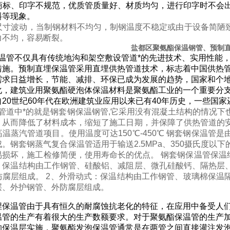
商标、印字不规范，优质管质量好、材质均匀，进行印字时不会
斜等现象。
尺寸波动，当制钢材料不均匀，制钢温度不稳定或由于设备简陋
力不均，容易断裂。
盐都区聚氨酯保温钢管、预制
温管不仅具有传统地沟和架空敷设管道*的先进技术、实用性能
措施。预制直埋保温管采用直埋供热管道技术，标志着中国供热管
需求日益增长，节能、减排、环保已成为发展的趋势，国家和个
化，建筑业用聚氨酯硬泡体保温材料是聚氨酯工业的一个重要分
自20世纪60年代在欧洲建筑业应用以来已有40年历史，一些国
管道中*的就是钢套钢保温钢管,它采用没有混凝土结构的情况下
，从而降低了材料成本，缩短了施工日期，并保障了供热管道的
温蒸汽管道项目。使用温度可达150℃-450℃ 钢套钢保温
。钢套钢蒸气复合保温管适用于输送2.5MPa、350摄氏度
易损坏，施工检修简便，使用寿命长的优点。 钢套钢保温管保温
：保温结构由工作钢管、硅酸铝、减阻层、微孔硅酸钙、隔热层
防腐层组成。 2、外滑动式：保温结构由工作钢管、玻璃棉保温
层、外护钢管、外防腐层组成。
埋保温管由于具有恒久的耐腐蚀抗老化的特征，在应用中备受人
温管的生产有着很大的生产数额要求。对于聚氨酯保温管的生产
的保温层实施，聚氨酯发泡保温管通常是在两管之间直接灌注发