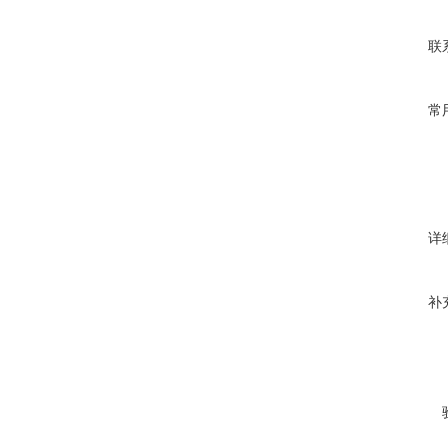
联
常
详
补