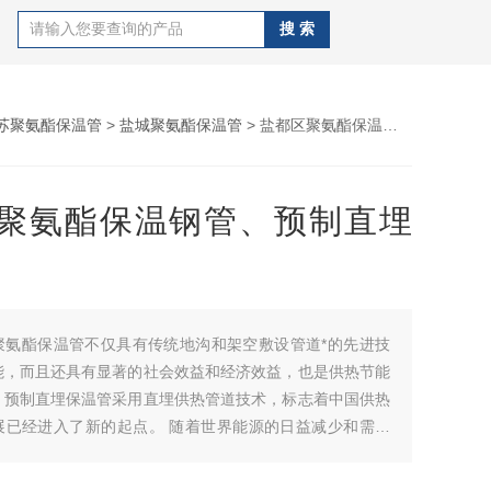
苏聚氨酯保温管
>
盐城聚氨酯保温管
> 盐都区聚氨酯保温钢管、预制直埋管、
聚氨酯保温钢管、预制直埋
聚氨酯保温管不仅具有传统地沟和架空敷设管道*的先进技
能，而且还具有显著的社会效益和经济效益，也是供热节能
。预制直埋保温管采用直埋供热管道技术，标志着中国供热
展已经进入了新的起点。 随着世界能源的日益减少和需求
节能、减排、环保已成为发展的趋势，盐都区聚氨酯保温钢
埋管、