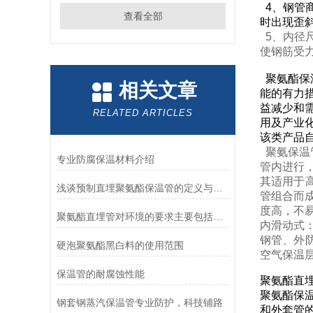
4、钢管
查看全部
时出现歪
5、内径
使钢筋受
聚氨酯保
相关文章
能的有力
益减少和
RELATED ARTICLES
用及产业
该类产品
聚氨保温
专业防腐保温材料介绍
管内进行
其适用于高
浅谈预制直埋聚氨酯保温管的定义与发展
管组合而成
度高，不
聚氨酯直埋管对环境的要求主要包括以下方面
内滑动式
钢管、外
硬泡聚氨酯黑白料的使用范围
空气保温
保温管的耐腐蚀性能
聚氨酯直
聚氨酯保
钢套钢蒸汽保温管专业防护，科技铺路
和外套管