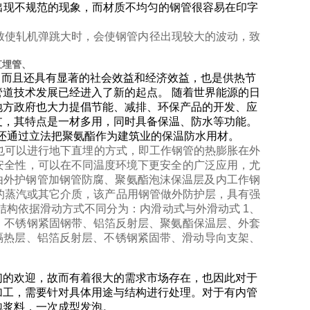
出现不规范的现象，而材质不均匀的钢管很容易在印字
致使轧机弹跳大时，会使钢管内径出现较大的波动，致
直埋管、
，而且还具有显著的社会效益和经济效益，也是供热节
道技术发展已经进入了新的起点。 随着世界能源的日
地方政府也大力提倡节能、减排、环保产品的开发、应
支，其特点是一材多用，同时具备保温、防水等功能。
家还通过立法把聚氨酯作为建筑业的保温防水用材。
也可以进行地下直埋的方式，即工作钢管的热膨胀在外
安全性，可以在不同温度环境下更安全的广泛应用，尤
管是由外护钢管加钢管防腐、聚氨酯泡沫保温层及内工作钢
以下的蒸汽或其它介质，该产品用钢管做外防护层，具有强
结构依据滑动方式不同分为：内滑动式与外滑动式 1、
、不锈钢紧固钢带、铝箔反射层、聚氨酯保温层、外套
隔热层、铝箔反射层、不锈钢紧固带、滑动导向支架、
们的欢迎，故而有着很大的需求市场存在，也因此对于
加工，需要针对具体用途与结构进行处理。对于有内管
泡浆料，一次成型发泡。