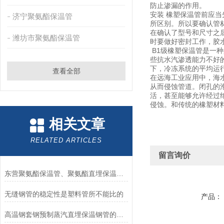
防止渗漏的作用。
安装 橡塑保温管前应
济宁聚氨酯保温管
所区别。所以要确认管
在确认了型号和尺寸之
潍坊市聚氨酯保温管
时要做好密封工作，胶
B1级橡塑保温管是一
些抗水汽渗透能力不好
下，冷冻系统的平均运
查看全部
在远海工业应用中，海
从而侵蚀管道。闭孔的
活，甚至能够允许经过
侵蚀。和传统的橡塑材
相关文章
RELATED ARTICLES
留言询价
东营聚氨酯保温管、聚氨酯直埋保温管、保温管厂家
无缝钢管的稳定性是塑料管所不能比的
产品：
高温钢套钢预制蒸汽直埋保温钢管的特性